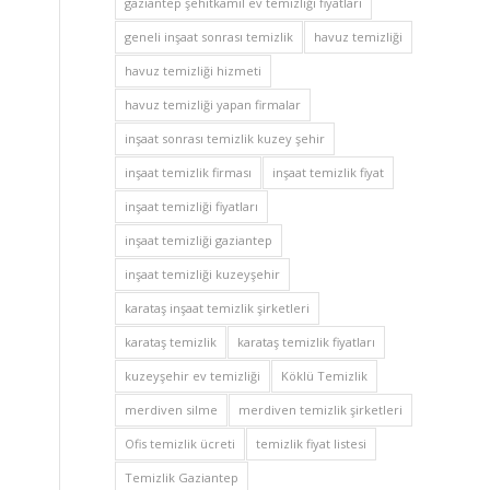
gaziantep şehitkamil ev temizliği fiyatları
geneli inşaat sonrası temizlik
havuz temizliği
havuz temizliği hizmeti
havuz temizliği yapan firmalar
inşaat sonrası temizlik kuzey şehir
inşaat temizlik firması
inşaat temizlik fiyat
inşaat temizliği fiyatları
inşaat temizliği gaziantep
inşaat temizliği kuzeyşehir
karataş inşaat temizlik şirketleri
karataş temizlik
karataş temizlik fiyatları
kuzeyşehir ev temizliği
Köklü Temizlik
merdiven silme
merdiven temizlik şirketleri
Ofis temizlik ücreti
temizlik fiyat listesi
Temizlik Gaziantep