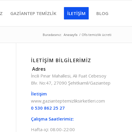
IZ
GAZIANTEP TEMIZLIK
İLETIŞIM
BLOG
Buradasınız:
Anasayfa
/
Ofis temizlik ücreti
İLETİŞİM BİLGİLERİMİZ
Adres
İncili Pınar Mahallesi, Ali Fuat Cebesoy
Blv. No:47, 27090 Şehitkamil/Gaziantep
İletişim
www.gazianteptemizliksirketleri.com
0 530 862 25 27
Çalışma Saatlerimiz:
Hafta-içi: 08:00-22:00