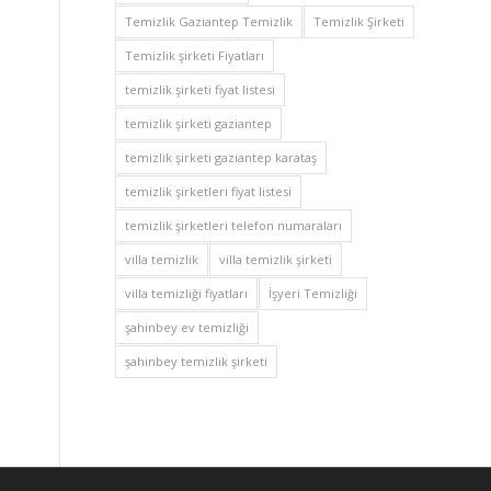
Temizlik Gaziantep Temizlik
Temizlik Şirketi
Temizlik şirketi Fiyatları
temizlik şirketi fiyat listesi
temizlik şirketi gaziantep
temizlik şirketi gaziantep karataş
temizlik şirketleri fiyat listesi
temizlik şirketleri telefon numaraları
villa temizlik
villa temizlik şirketi
villa temizliği fiyatları
İşyeri Temizliği
şahinbey ev temizliği
şahinbey temizlik şirketi