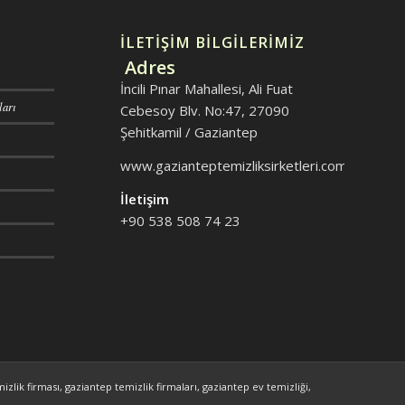
İLETİŞİM BİLGİLERİMİZ
Adres
İncili Pınar Mahallesi, Ali Fuat
ları
Cebesoy Blv. No:47, 27090
Şehitkamil / Gaziantep
www.gazianteptemizliksirketleri.com
İletişim
+90 538 508 74 23
izlik firması, gaziantep temizlik firmaları, gaziantep ev temizliği,