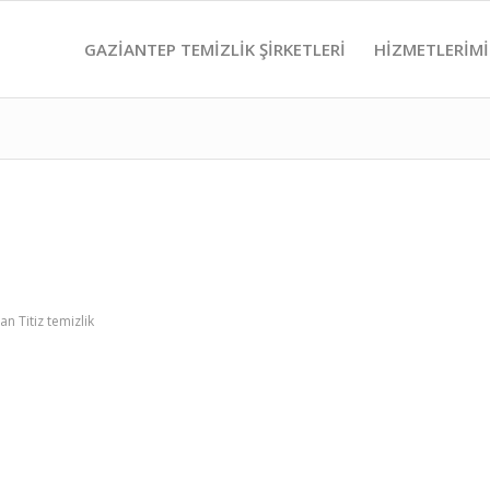
GAZIANTEP TEMIZLIK ŞIRKETLERI
HIZMETLERIM
dan
Titiz temizlik