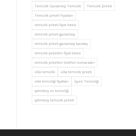
Temizlik Gaziantep Temizlik
Temizlik Şirketi
Temizlik şirketi Fiyatları
temizlik şirketi fiyat listesi
temizlik şirketi gaziantep
temizlik şirketi gaziantep karataş
temizlik şirketleri fiyat listesi
temizlik şirketleri telefon numaraları
villa temizlik
villa temizlik şirketi
villa temizliği fiyatları
İşyeri Temizliği
şahinbey ev temizliği
şahinbey temizlik şirketi