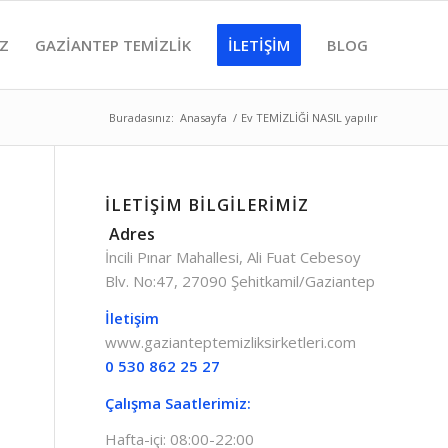
IZ
GAZIANTEP TEMIZLIK
İLETIŞIM
BLOG
Buradasınız:
Anasayfa
/
Ev TEMİZLİĞİ NASIL yapılır
İLETİŞİM BİLGİLERİMİZ
Adres
İncili Pınar Mahallesi, Ali Fuat Cebesoy
Blv. No:47, 27090 Şehitkamil/Gaziantep
İletişim
www.gazianteptemizliksirketleri.com
0 530 862 25 27
Çalışma Saatlerimiz:
Hafta-içi: 08:00-22:00