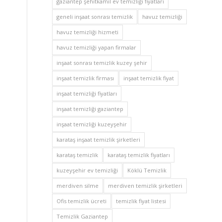
gaziantep şehitkamil ev temizliği fiyatları
geneli inşaat sonrası temizlik
havuz temizliği
havuz temizliği hizmeti
havuz temizliği yapan firmalar
inşaat sonrası temizlik kuzey şehir
inşaat temizlik firması
inşaat temizlik fiyat
inşaat temizliği fiyatları
inşaat temizliği gaziantep
inşaat temizliği kuzeyşehir
karataş inşaat temizlik şirketleri
karataş temizlik
karataş temizlik fiyatları
kuzeyşehir ev temizliği
Köklü Temizlik
merdiven silme
merdiven temizlik şirketleri
Ofis temizlik ücreti
temizlik fiyat listesi
Temizlik Gaziantep