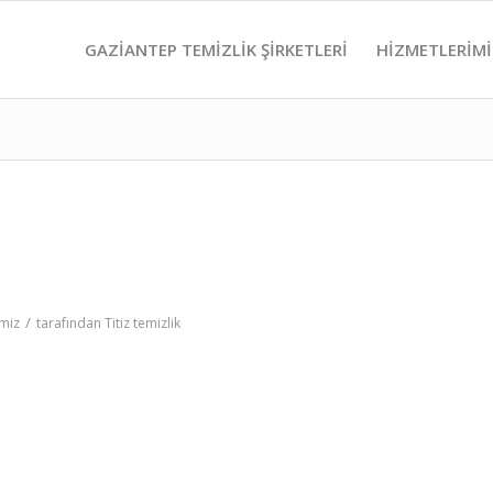
GAZIANTEP TEMIZLIK ŞIRKETLERI
HIZMETLERIM
/
miz
tarafından
Titiz temizlik