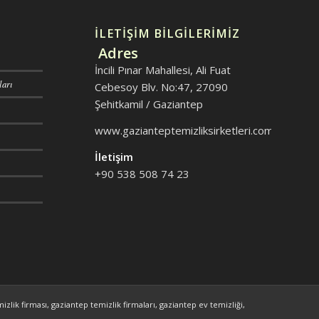
İLETİŞİM BİLGİLERİMİZ
Adres
İncili Pınar Mahallesi, Ali Fuat
ları
Cebesoy Blv. No:47, 27090
Şehitkamil / Gaziantep
www.gazianteptemizliksirketleri.com
İletişim
+90 538 508 74 23
izlik firması, gaziantep temizlik firmaları, gaziantep ev temizliği,